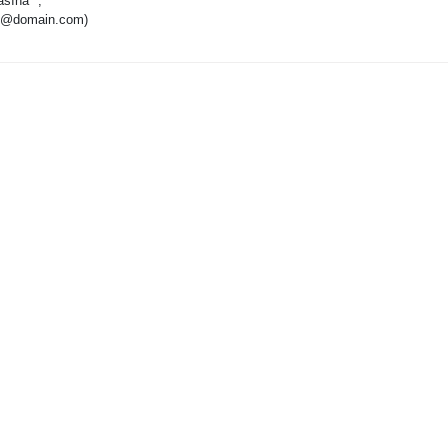
asına ";"
res@domain.com)