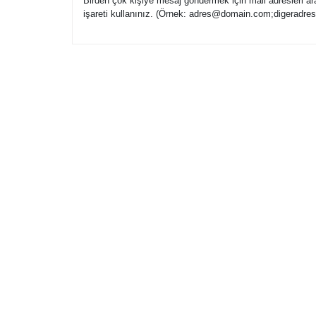
Birden çok kişiye mesaj göndermek için mail adresleri ar
işareti kullanınız. (Örnek: adres@domain.com;digerad