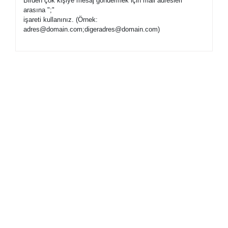
Birden çok kişiye mesaj göndermek için mail adresleri
arasına ";"
işareti kullanınız. (Örnek:
adres@domain.com;digeradres@domain.com)