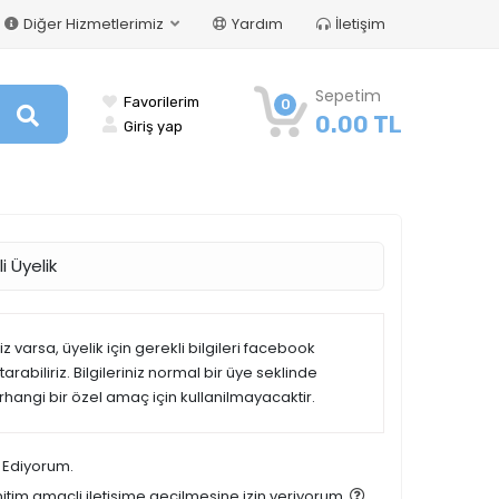
Diğer Hizmetlerimiz
Yardım
İletişim
Sepetim
Favorilerim
0
0.00 TL
Giriş yap
i Üyelik
 varsa, üyelik için gerekli bilgileri facebook
rabiliriz. Bilgileriniz normal bir üye seklinde
erhangi bir özel amaç için kullanilmayacaktir.
 Ediyorum.
tim amaçli iletisime geçilmesine izin veriyorum