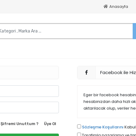
Anasayfa
Facebook ile Hizl
Eger bir facebook hesabiniz
hesabinizdan daha hizli akta
aktarilacak olup, veriler h
Şifremi Unuttum ?
Üye Ol
Sözleşme Koşullarını
Kabul
Tarafimla pazarlama ve tani